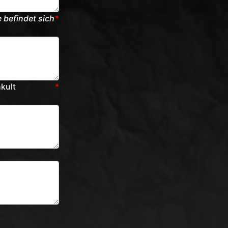
 befindet sich
*
kult
*