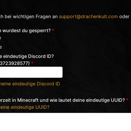
ch bei wichtigen Fragen an
support@drachenkult.com
oder 
m wurdest du gesperrt?
*
n
e
e eindeutige Discord ID?
993723928577)
*
meine eindeutige Discord ID
rzeit in Minecraft und wie lautet deine eindeutige UUID?
*
meine eindeutige UUID?