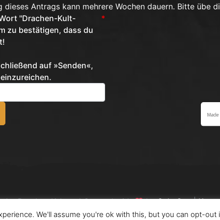
g dieses Antrags kann mehrere Wochen dauern. Bitte übe d
 Wort "Drachen-Kult-
*
um zu bestätigen, dass du
t!
nschließend auf »Senden«,
 einzureichen.
t by Drachen Kult and Created with
by
SokuOne
|
Konta
perience. We'll assume you're ok with this, but you can opt-out 