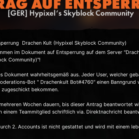
sperrung Drachen Kult (Hypixel Skyblock Community)
ommen im Dokument auf Entsperrung auf dem Server "Drach
ock Community)"!
eses Dokument wahrheitsgemäß aus. Jeder User, welcher geb
derations-Bot " Drachenkult Bot#4760" einen Banngrund v
ht zugeschickt bekommen.
 mehreren Wochen dauern, bis dieser Antrag beantwortet wi
 einem Teammitglied schriftlich via. Direktnachricht beant
urch 2. Accounts ist nicht gestattet und wird mit einem l