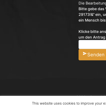
Die Bearbeitun
Bitte gebe das
29173!&" ein, 
ein Mensch bis
Klicke bitte a
um
den Antrag
Senden
2026 - Copyrigh
This website uses cookies to improve your ex