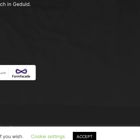
ich in Geduld.
kt
-
Datenschutz
if you wish.
Cookie settings
ACCEPT