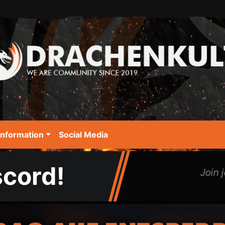
Information
Social Media
scord!
Join jetzt 