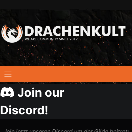
Skip
to
content
Eine Hypixel Skyblock Community
Drachen Kult
Join our
Discord!
Join jetzt unseren Discord um der Gilde beitreten