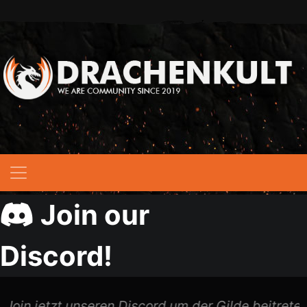
Skip
to
content
Eine Hypixel Skyblock Community
Drachen Kult
Join our
Discord!
Join jetzt unseren Discord um der Gilde beitrete