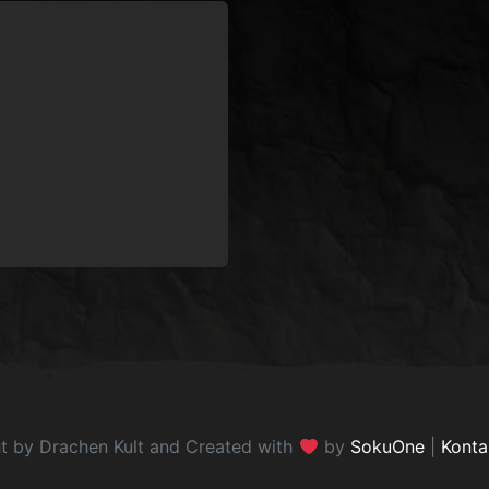
Sisas1
 Jäger 3
3
Silas
Vorname:
Bayern
Ort:
dieser Community mit & bin
ür alles rund um Discord &
l der SMJ und somit in der
gendarbeit tätig. #Bayern
t by Drachen Kult and Created with
by
SokuOne
|
Konta