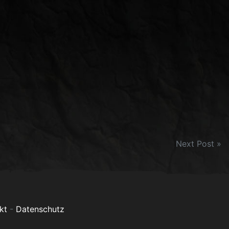
Next Post »
kt
-
Datenschutz