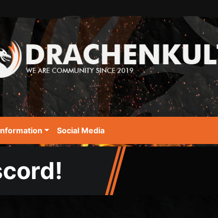
Information
Social Media
scord!