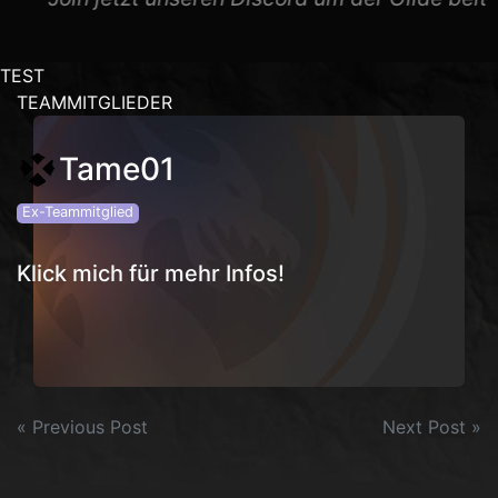
TEST
TEAMMITGLIEDER
Tame01
@Extern
Tame01
Vorname:
Ex-Teammitglied
Tame
Supporter
Ehemalige Rolle:
Klick mich für mehr Infos!
Beitragsnavigation
« Previous Post
Next Post »